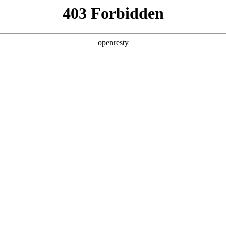
产品及服务
行业解决方案
合作伙伴
投资者关系
blb百乐博数码的重要发展战略之一。blb百乐博数码在遵从适用的国家
立和完善有效的、可持续、可信赖的网络安全与隐私保护保障体系
lb百乐博数码充分理解隐私保护的重要性，致力于保护消费者、客户
数据保护法律法规。