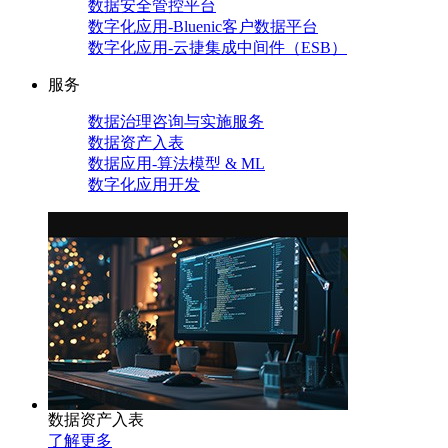
数据安全管控平台
数字化应用-Bluenic客户数据平台
数字化应用-云捷集成中间件（ESB）
服务
数据治理咨询与实施服务
数据资产入表
数据应用-算法模型 & ML
数字化应用开发
数据资产入表
了解更多