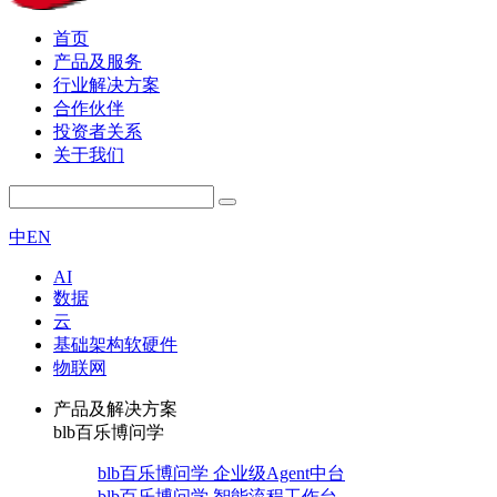
首页
产品及服务
行业解决方案
合作伙伴
投资者关系
关于我们
中
EN
AI
数据
云
基础架构软硬件
物联网
产品及解决方案
blb百乐博问学
blb百乐博问学 企业级Agent中台
blb百乐博问学 智能流程工作台