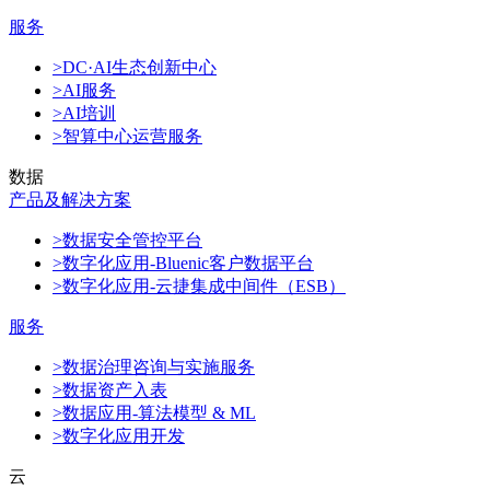
服务
>DC·AI生态创新中心
>AI服务
>AI培训
>智算中心运营服务
数据
产品及解决方案
>数据安全管控平台
>数字化应用-Bluenic客户数据平台
>数字化应用-云捷集成中间件（ESB）
服务
>数据治理咨询与实施服务
>数据资产入表
>数据应用-算法模型 & ML
>数字化应用开发
云