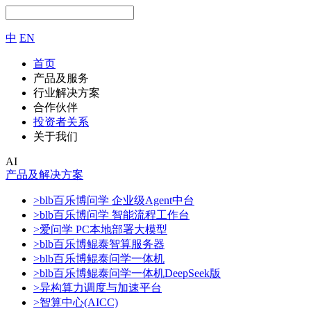
中
EN
首页
产品及服务
行业解决方案
合作伙伴
投资者关系
关于我们
AI
产品及解决方案
>blb百乐博问学 企业级Agent中台
>blb百乐博问学 智能流程工作台
>爱问学 PC本地部署大模型
>blb百乐博鲲泰智算服务器
>blb百乐博鲲泰问学一体机
>blb百乐博鲲泰问学一体机DeepSeek版
>异构算力调度与加速平台
>智算中心(AICC)